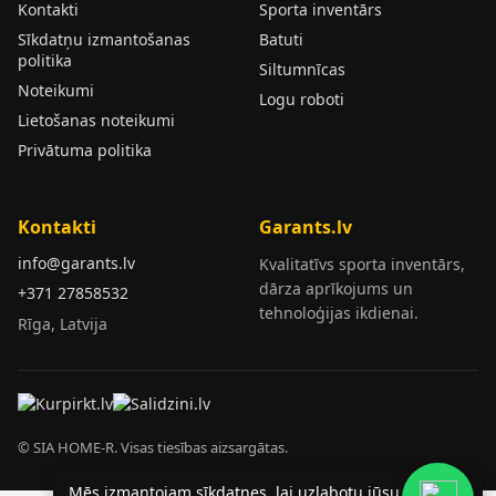
Kontakti
Sporta inventārs
Sīkdatņu izmantošanas
Batuti
politika
Siltumnīcas
Noteikumi
Logu roboti
Lietošanas noteikumi
Privātuma politika
Kontakti
Garants.lv
info@garants.lv
Kvalitatīvs sporta inventārs,
dārza aprīkojums un
+371 27858532
tehnoloģijas ikdienai.
Rīga, Latvija
© SIA HOME-R. Visas tiesības aizsargātas.
Mēs izmantojam sīkdatnes, lai uzlabotu jūsu