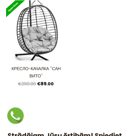
КРЕСЛО-КАЧАЛКА ''САН
ВИТО''
€89.00
€290.00
Strādājam Jūsu ērtibām! Spiediet