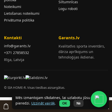
Siltumnīcas
Noteikumi
Logu roboti
Lietošanas noteikumi
Privātuma politika
Kontakti
Garants.lv
info@garants.lv
Kvalitatīvs sporta inventārs,
dārza aprīkojums un
+371 27858532
tehnoloģijas ikdienai.
Rīga, Latvija
© SIA HOME-R. Visas tiesības aizsargātas.
Mēs izmantojam sīkdatnes, lai uzlabotu jūsu
pieredzi.
Uzzināt vairāk
.
OK
Nē