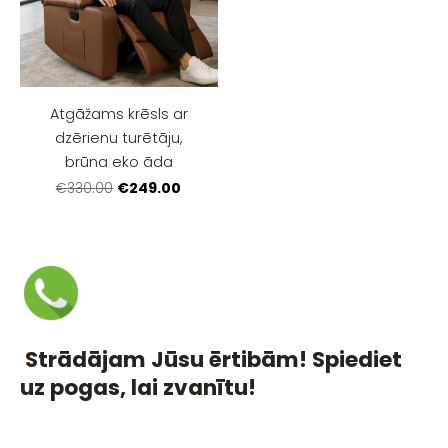
Atgāžams krēsls ar
dzērienu turētāju,
brūna eko āda
€249.00
€330.00
Strādājam Jūsu ērtibām! Spiediet
uz pogas, lai zvanītu!