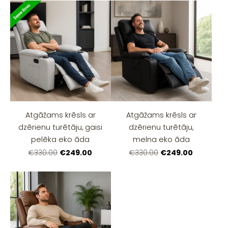
Atgāžams krēsls ar
Atgāžams krēsls ar
dzērienu turētāju, gaisi
dzērienu turētāju,
pelēka eko āda
melna eko āda
€249.00
€249.00
€330.00
€330.00