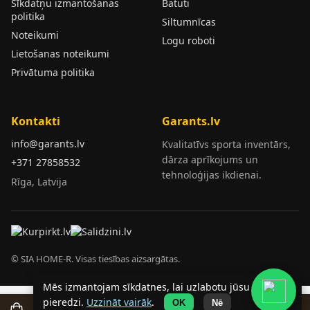
Sīkdatņu izmantošanas
Batuti
politika
Siltumnīcas
Noteikumi
Logu roboti
Lietošanas noteikumi
Privātuma politika
Kontakti
Garants.lv
info@garants.lv
Kvalitatīvs sporta inventārs,
dārza aprīkojums un
+371 27858532
tehnoloģijas ikdienai.
Rīga, Latvija
© SIA HOME-R. Visas tiesības aizsargātas.
Mēs izmantojam sīkdatnes, lai uzlabotu jūsu
pieredzi.
Uzzināt vairāk
.
OK
Nē