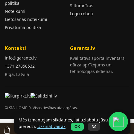
politika
Siltumnīcas
Noteikumi
Logu roboti
Lietošanas noteikumi
Privātuma politika
Kontakti
Garants.lv
info@garants.lv
Kvalitatīvs sporta inventārs,
dārza aprīkojums un
+371 27858532
tehnoloģijas ikdienai.
Rīga, Latvija
© SIA HOME-R. Visas tiesības aizsargātas.
Mēs izmantojam sīkdatnes, lai uzlabotu jūsu
pieredzi.
Uzzināt vairāk
.
OK
Nē