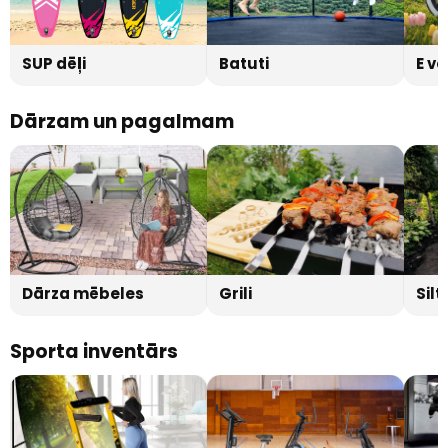
SUP dēļi
Batuti
E ve
Dārzam un pagalmam
Dārza mēbeles
Grili
Sil
Sporta inventārs