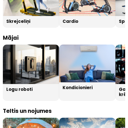
Skrejceliņi
Cardio
Spē
Mājai
Kondicionieri
Logu roboti
Gam
krēs
Teltis un nojumes