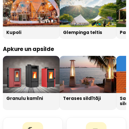
Kupoli
Glempinga teltis
Pas
Apkure un apsilde
Granulu kamīni
Terases sildītāji
Sau
sild