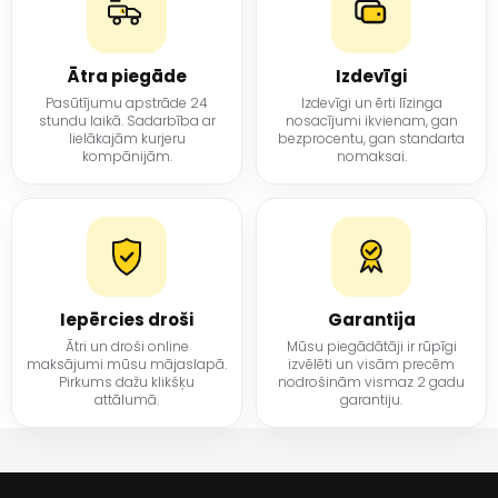
Ātra piegāde
Izdevīgi
Pasūtījumu apstrāde 24
Izdevīgi un ērti līzinga
stundu laikā. Sadarbība ar
nosacījumi ikvienam, gan
lielākajām kurjeru
bezprocentu, gan standarta
kompānijām.
nomaksai.
Iepērcies droši
Garantija
Ātri un droši online
Mūsu piegādātāji ir rūpīgi
maksājumi mūsu mājaslapā.
izvēlēti un visām precēm
Pirkums dažu klikšķu
nodrošinām vismaz 2 gadu
attālumā.
garantiju.