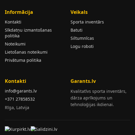
Informācija
Veikals
Kontakti
Sporta inventārs
Sīkdatņu izmantošanas
Batuti
politika
Siltumnīcas
Noteikumi
Logu roboti
Lietošanas noteikumi
Privātuma politika
Kontakti
Garants.lv
info@garants.lv
Kvalitatīvs sporta inventārs,
dārza aprīkojums un
+371 27858532
tehnoloģijas ikdienai.
Rīga, Latvija