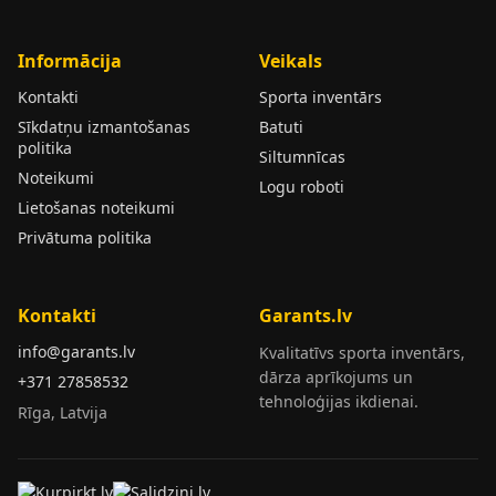
Informācija
Veikals
Kontakti
Sporta inventārs
Sīkdatņu izmantošanas
Batuti
politika
Siltumnīcas
Noteikumi
Logu roboti
Lietošanas noteikumi
Privātuma politika
Kontakti
Garants.lv
info@garants.lv
Kvalitatīvs sporta inventārs,
dārza aprīkojums un
+371 27858532
tehnoloģijas ikdienai.
Rīga, Latvija