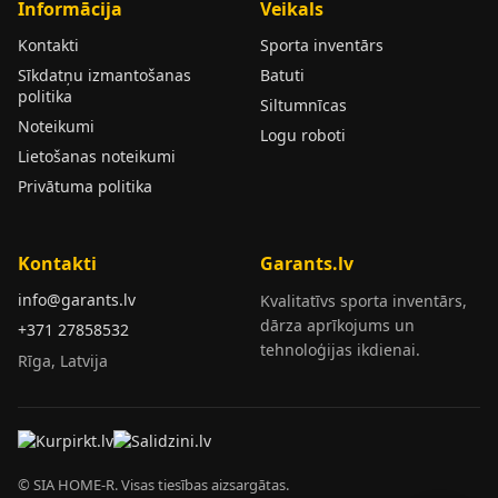
Informācija
Veikals
Kontakti
Sporta inventārs
Sīkdatņu izmantošanas
Batuti
politika
Siltumnīcas
Noteikumi
Logu roboti
Lietošanas noteikumi
Privātuma politika
Kontakti
Garants.lv
info@garants.lv
Kvalitatīvs sporta inventārs,
dārza aprīkojums un
+371 27858532
tehnoloģijas ikdienai.
Rīga, Latvija
© SIA HOME-R. Visas tiesības aizsargātas.