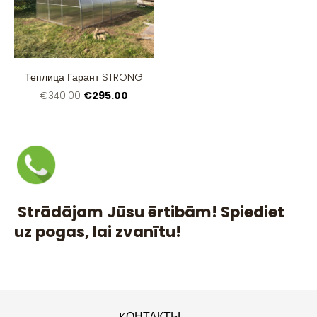
Теплица Гарант STRONG
€295.00
€340.00
Strādājam Jūsu ērtibām! Spiediet
uz pogas, lai zvanītu!
KОНТАКТЫ