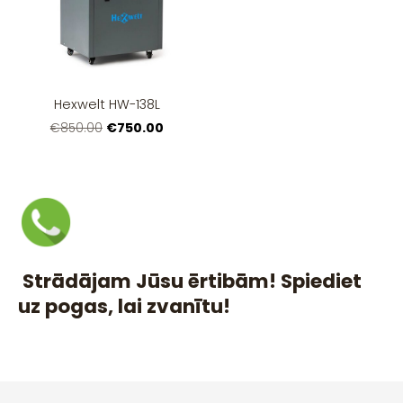
Hexwelt HW-138L
€750.00
€850.00
Strādājam Jūsu ērtibām! Spiediet
uz pogas, lai zvanītu!