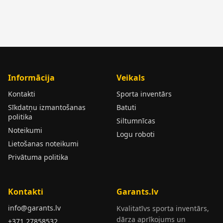
Informācija
Veikals
Kontakti
Sporta inventārs
Sīkdatņu izmantošanas
Batuti
politika
Siltumnīcas
Noteikumi
Logu roboti
Lietošanas noteikumi
Privātuma politika
Kontakti
Garants.lv
info@garants.lv
Kvalitatīvs sporta inventārs,
dārza aprīkojums un
+371 27858532