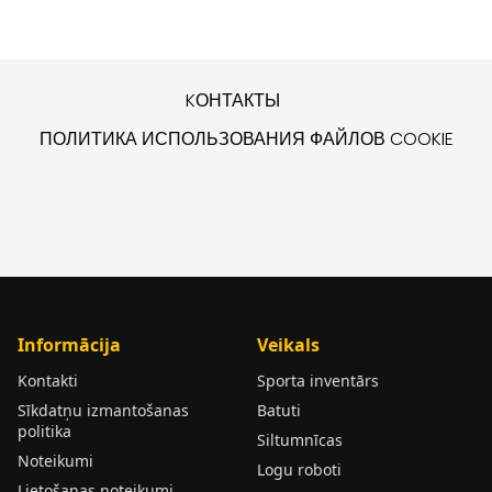
KОНТАКТЫ
ПОЛИТИКА ИСПОЛЬЗОВАНИЯ ФАЙЛОВ COOKIE
Informācija
Veikals
Kontakti
Sporta inventārs
Sīkdatņu izmantošanas
Batuti
politika
Siltumnīcas
Noteikumi
Logu roboti
Lietošanas noteikumi