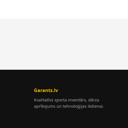
Garants.lv
Kvalitatīvs sporta inventārs, dārza
aprīkojums un tehnoloģijas ikdienai.