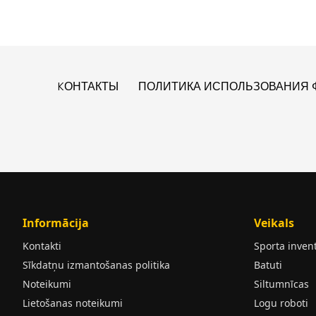
KОНТАКТЫ
ПОЛИТИКА ИСПОЛЬЗОВАНИЯ Ф
Informācija
Veikals
Kontakti
Sporta inven
Sīkdatņu izmantošanas politika
Batuti
Noteikumi
Siltumnīcas
Lietošanas noteikumi
Logu roboti