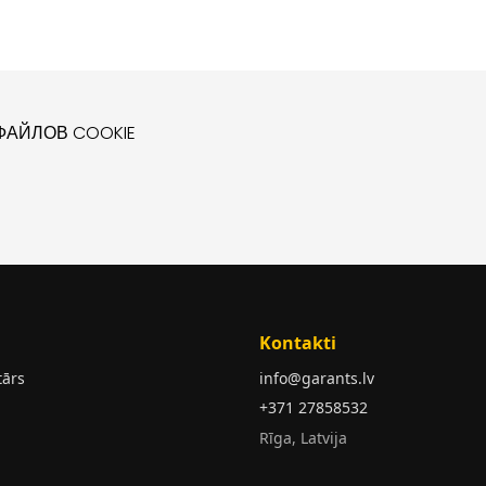
АЙЛОВ COOKIE
Kontakti
tārs
info@garants.lv
+371 27858532
Rīga, Latvija