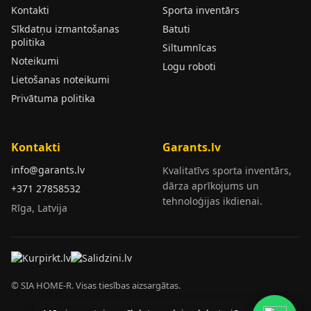
Kontakti
Sporta inventārs
Sīkdatņu izmantošanas
Batuti
politika
Siltumnīcas
Noteikumi
Logu roboti
Lietošanas noteikumi
Privātuma politika
Kontakti
Garants.lv
info@garants.lv
Kvalitatīvs sporta inventārs,
dārza aprīkojums un
+371 27858532
tehnoloģijas ikdienai.
Rīga, Latvija
© SIA HOME-R. Visas tiesības aizsargātas.