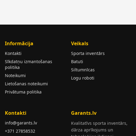
Informācija
Veikals
Kontakti
Sporta inventārs
Sīkdatņu izmantošanas
Batuti
politika
Siltumnīcas
Noteikumi
Logu roboti
Lietošanas noteikumi
Privātuma politika
Kontakti
Garants.lv
info@garants.lv
Kvalitatīvs sporta inventārs,
dārza aprīkojums un
+371 27858532