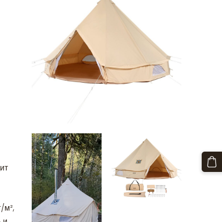
ит
/м²,
 и