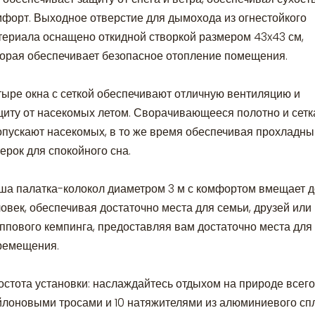
мфорт. Выходное отверстие для дымохода из огнестойкого
териала оснащено откидной створкой размером 43x43 см,
торая обеспечивает безопасное отопление помещения.
тыре окна с сеткой обеспечивают отличную вентиляцию и
щиту от насекомых летом. Сворачивающееся полотно и сетк
опускают насекомых, в то же время обеспечивая прохладны
ерок для спокойного сна.
ша палатка-колокол диаметром 3 м с комфортом вмещает д
овек, обеспечивая достаточно места для семьи, друзей или
уппового кемпинга, предоставляя вам достаточно места для
ремещения.
остота установки: наслаждайтесь отдыхом на природе всего
йлоновыми тросами и 10 натяжителями из алюминиевого сп