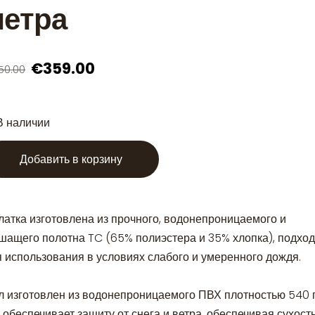
етра
€359.00
50.00
В наличии
Добавить в корзину
латка изготовлена из прочного, водонепроницаемого и
шащего полотна TC (65% полиэстера и 35% хлопка), подход
я использования в условиях слабого и умеренного дождя.
л изготовлен из водонепроницаемого ПВХ плотностью 540 г
 обеспечивает защиту от снега и ветра, обеспечивая сухость