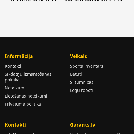
Informācija
Veikals
Kontakti
Sporta inventārs
Sīkdatņu izmantošanas
Batuti
politika
Siltumnīcas
Noteikumi
Logu roboti
Lietošanas noteikumi
Privātuma politika
Kontakti
Garants.lv