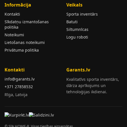
Informācija
Veikals
Kontakti
Sporta inventārs
Sīkdatņu izmantošanas
Batuti
politika
Siltumnīcas
Noteikumi
Logu roboti
Lietošanas noteikumi
Privātuma politika
Kontakti
Garants.lv
info@garants.lv
Kvalitatīvs sporta inventārs,
dārza aprīkojums un
+371 27858532
tehnoloģijas ikdienai.
Rīga, Latvija
© SIA HOME-R. Visas tiesības aizsargātas.