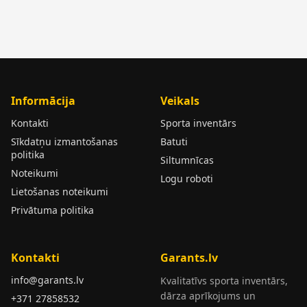
Informācija
Veikals
Kontakti
Sporta inventārs
Sīkdatņu izmantošanas
Batuti
politika
Siltumnīcas
Noteikumi
Logu roboti
Lietošanas noteikumi
Privātuma politika
Kontakti
Garants.lv
info@garants.lv
Kvalitatīvs sporta inventārs,
dārza aprīkojums un
+371 27858532