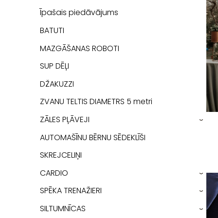
Īpašais piedāvājums
BATUTI
MAZGĀŠANAS ROBOTI
SUP DĒĻI
DŽAKUZZI
ZVANU TELTIS DIAMETRS 5 metri
ZĀLES PĻĀVEJI
›
AUTOMAŠĪNU BĒRNU SĒDEKLĪŠI
SKREJCELIŅI
CARDIO
›
SPĒKA TRENAŽIERI
›
SILTUMNĪCAS
›