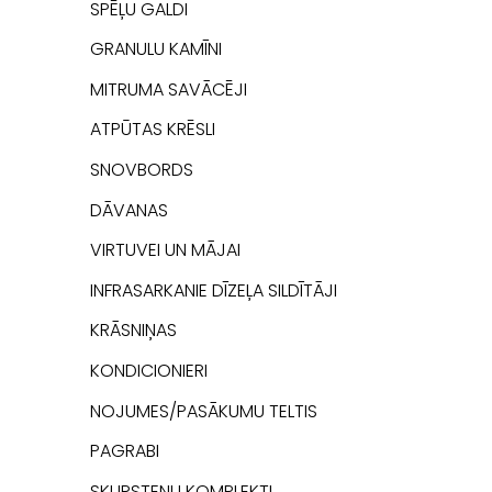
SPĒĻU GALDI
GRANULU KAMĪNI
MITRUMA SAVĀCĒJI
ATPŪTAS KRĒSLI
SNOVBORDS
DĀVANAS
VIRTUVEI UN MĀJAI
INFRASARKANIE DĪZEĻA SILDĪTĀJI
KRĀSNIŅAS
KONDICIONIERI
NOJUMES/PASĀKUMU TELTIS
PAGRABI
SKURSTEŅU KOMPLEKTI