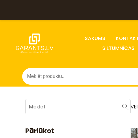
SĀKUMS
KONTAKT
SILTUMNĪCAS
VE
Pārlūkot