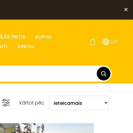
×
LĀS PIRTIS
KUPOLI
LAT
UTI
AINOLU
Kārtot pēc