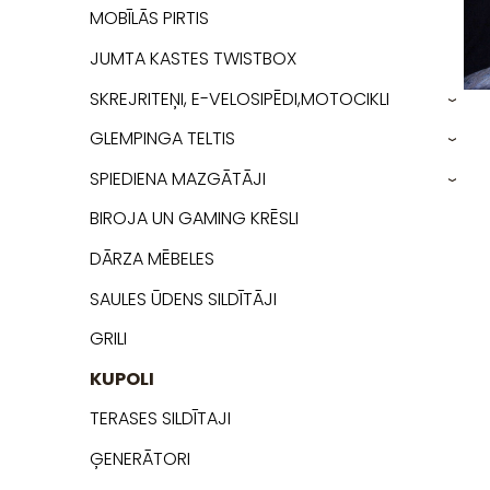
MOBĪLĀS PIRTIS
JUMTA KASTES TWISTBOX
SKREJRITEŅI, E-VELOSIPĒDI,MOTOCIKLI
›
GLEMPINGA TELTIS
›
SPIEDIENA MAZGĀTĀJI
›
BIROJA UN GAMING KRĒSLI
DĀRZA MĒBELES
SAULES ŪDENS SILDĪTĀJI
GRILI
KUPOLI
TERASES SILDĪTAJI
ĢENERĀTORI