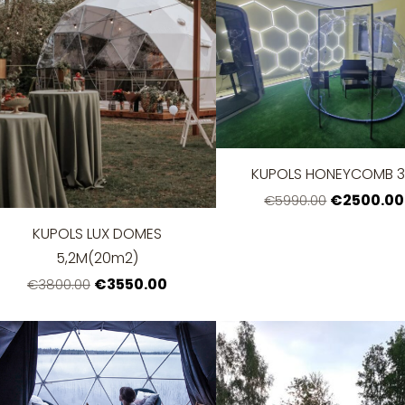
KUPOLS HONEYCOMB 
€2500.00
€5990.00
KUPOLS LUX DOMES
5,2M(20m2)
€3550.00
€3800.00