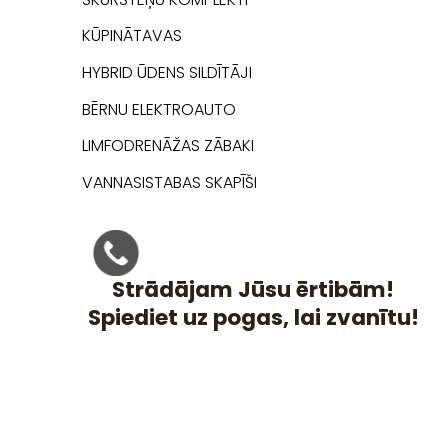
KŪPINĀTAVAS
HYBRID ŪDENS SILDĪTĀJI
BĒRNU ELEKTROAUTO
LIMFODRENĀŽAS ZĀBAKI
VANNASISTABAS SKAPĪŠI
Strādājam Jūsu ērtibām!
Spiediet uz pogas, lai zvanītu!