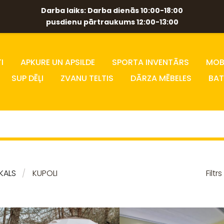
Darba laiks: Darba dienās 10:00-18:00
pusdienu pārtraukums 12:00-13:00
I
APKURE UN APSILDE
SPORTA INVENTĀRS
MOBĪ
SUP DĒĻI
ZVANU TELTIS
DĀRZA MĒBELES
BAT
IKALS
KUPOLI
Filtrs