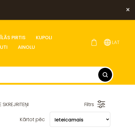
×
LĀS PIRTIS
KUPOLI
LAT
UTI
AINOLU
E SKREJRITEŅI
Filtrs
Kārtot pēc