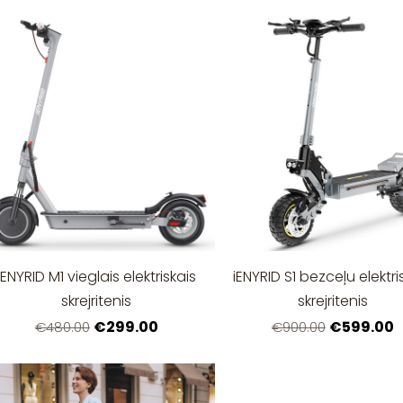
iENYRID M1 vieglais elektriskais
iENYRID S1 bezceļu elektri
skrejritenis
skrejritenis
€299.00
€599.00
€480.00
€900.00