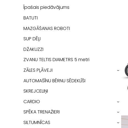
Īpašais piedāvājums
BATUTI
MAZGĀŠANAS ROBOTI
SUP DĒĻI
DŽAKUZZI
ZVANU TELTIS DIAMETRS 5 metri
ZĀLES PĻĀVEJI
›
AUTOMAŠĪNU BĒRNU SĒDEKLĪŠI
SKREJCELIŅI
CARDIO
›
SPĒKA TRENAŽIERI
›
SILTUMNĪCAS
›