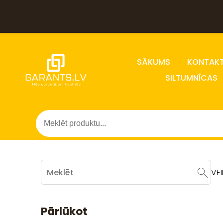
SĀKUMS
KONTAKT
SILTUMNĪCAS
VE
Pārlūkot