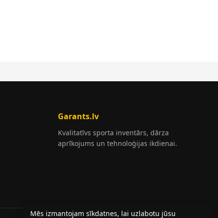
Garants.lv
Kvalitatīvs sporta inventārs, dārza
aprīkojums un tehnoloģijas ikdienai.
Mēs izmantojam sīkdatnes, lai uzlabotu jūsu