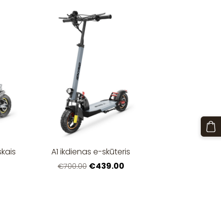
skais
A1 ikdienas e-skūteris
€439.00
€700.00