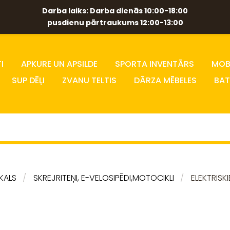
Darba laiks: Darba dienās 10:00-18:00
pusdienu pārtraukums 12:00-13:00
I
APKURE UN APSILDE
SPORTA INVENTĀRS
MOBĪ
SUP DĒĻI
ZVANU TELTIS
DĀRZA MĒBELES
BAT
IKALS
SKREJRITEŅI, E-VELOSIPĒDI,MOTOCIKLI
ELEKTRISKI