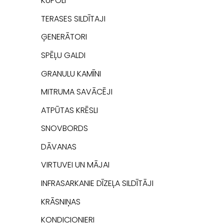
KUPOLI
TERASES SILDĪTAJI
ĢENERĀTORI
SPĒĻU GALDI
GRANULU KAMĪNI
MITRUMA SAVĀCĒJI
ATPŪTAS KRĒSLI
SNOVBORDS
DĀVANAS
VIRTUVEI UN MĀJAI
INFRASARKANIE DĪZEĻA SILDĪTĀJI
KRĀSNIŅAS
KONDICIONIERI