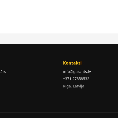
Kontakti
tārs
info@garants.lv
+371 27858532
Rīga, Latvija