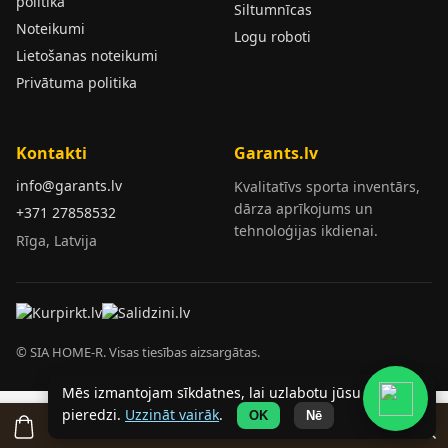
politika
Siltumnīcas
Noteikumi
Logu roboti
Lietošanas noteikumi
Privātuma politika
Kontakti
Garants.lv
info@garants.lv
Kvalitatīvs sporta inventārs,
dārza aprīkojums un
+371 27858532
tehnoloģijas ikdienai.
Rīga, Latvija
© SIA HOME-R. Visas tiesības aizsargātas.
Mēs izmantojam sīkdatnes, lai uzlabotu jūsu
pieredzi.
Uzzināt vairāk
.
OK
Nē