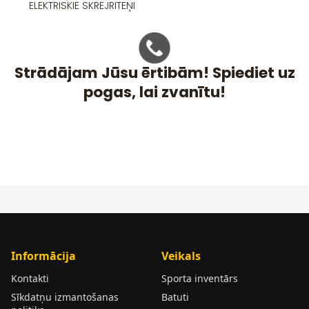
ELEKTRISKIE SKREJRITEŅI
Strādājam Jūsu ērtibām! Spiediet uz
pogas, lai zvanītu!
Informācija
Veikals
Kontakti
Sporta inventārs
Sīkdatņu izmantošanas
Batuti