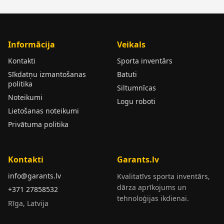
Informācija
Veikals
Kontakti
Sporta inventārs
Sīkdatņu izmantošanas
Batuti
politika
Siltumnīcas
Noteikumi
Logu roboti
Lietošanas noteikumi
Privātuma politika
Kontakti
Garants.lv
info@garants.lv
Kvalitatīvs sporta inventārs,
dārza aprīkojums un
+371 27858532
tehnoloģijas ikdienai.
Rīga, Latvija