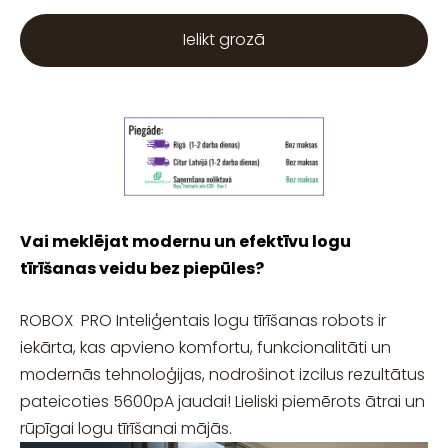
Ielikt grozā
Vai meklējat modernu un efektīvu logu
tīrīšanas veidu bez piepūles?
ROBOX PRO Inteliģentais logu tīrīšanas robots ir
iekārta, kas apvieno komfortu, funkcionalitāti un
modernās tehnoloģijas, nodrošinot izcilus rezultātus
pateicoties 5600pA jaudai! Lieliski piemērots ātrai un
rūpīgai logu tīrīšanai mājās.