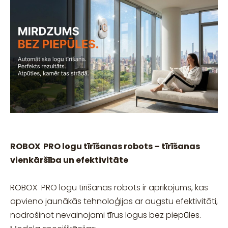
ROBOX PRO logu tīrīšanas robots – tīrīšanas
vienkāršība un efektivitāte
ROBOX PRO logu tīrīšanas robots ir aprīkojums, kas
apvieno jaunākās tehnoloģijas ar augstu efektivitāti,
nodrošinot nevainojami tīrus logus bez piepūles.