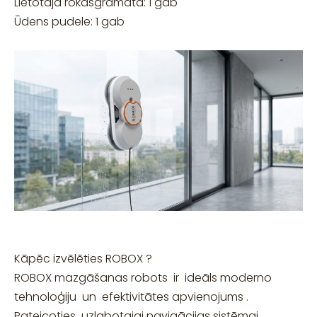
Lietotāja rokasgrāmata: 1 gab
Ūdens pudele: 1 gab
Kāpēc izvēlēties ROBOX ?
ROBOX mazgāšanas robots ir ideāls moderno
tehnoloģiju un efektivitātes apvienojums .
Pateicoties uzlabotajai navigācijas sistēmai ,