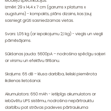
Modeļa specifikācijas:
Izmēri: 29 x 14,4 x 7 cm (garums x platums x
augstums) - kompakts, plāns dizains, kas ļauj
sasniegt grūti sasniedzamas vietas.
Svars: 1,05 kg (ar iepakojumu 2,1 kg) - viegls un viegli
pārnēsājams.
Sūkšanas jauda: 5600pA – nodrošina spēcīgu saķeri
ar virsmu un efektīvu tīrīšanu.
Skaļums: 65 dB – klusa darbība, lieliski piemērota
ikdienas lietošanai.
Akumulators: 650 mAh - ietilpīgs akumulators ar
iebūvētu UPS sistēmu, nodrošina nepārtrauktu
darbību pat strāvas padeves pārtraukuma