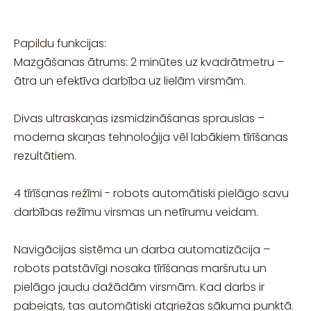
Papildu funkcijas:
Mazgāšanas ātrums: 2 minūtes uz kvadrātmetru –
ātra un efektīva darbība uz lielām virsmām.
Divas ultraskaņas izsmidzināšanas sprauslas –
moderna skaņas tehnoloģija vēl labākiem tīrīšanas
rezultātiem.
4 tīrīšanas režīmi - robots automātiski pielāgo savu
darbības režīmu virsmas un netīrumu veidam.
Navigācijas sistēma un darba automatizācija –
robots patstāvīgi nosaka tīrīšanas maršrutu un
pielāgo jaudu dažādām virsmām. Kad darbs ir
pabeigts, tas automātiski atgriežas sākuma punktā.