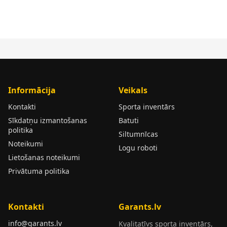
Informācija
Veikals
Kontakti
Sporta inventārs
Sīkdatņu izmantošanas
Batuti
politika
Siltumnīcas
Noteikumi
Logu roboti
Lietošanas noteikumi
Privātuma politika
Kontakti
Garants.lv
info@garants.lv
Kvalitatīvs sporta inventārs,