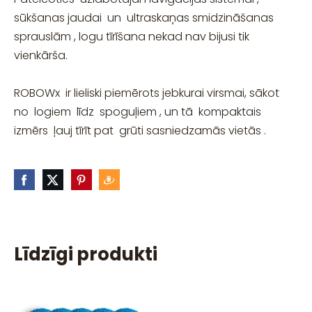
sūkšanas jaudai un ultraskaņas smidzināšanas
sprauslām , logu tīrīšana nekad nav bijusi tik
vienkārša.
ROBOWx ir lieliski piemērots jebkurai virsmai, sākot
no logiem līdz spoguļiem , un tā kompaktais
izmērs ļauj tīrīt pat grūti sasniedzamās vietās .
Līdzīgi produkti