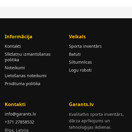
Informācija
Veikals
Kontakti
Sporta inventārs
Sīkdatņu izmantošanas
Batuti
politika
Siltumnīcas
Noteikumi
Logu roboti
Lietošanas noteikumi
Privātuma politika
Kontakti
Garants.lv
info@garants.lv
Kvalitatīvs sporta inventārs,
dārza aprīkojums un
+371 27858532
tehnoloģijas ikdienai.
Rīga, Latvija