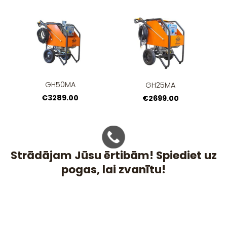
GH50MA
GH25MA
€3289.00
€2699.00
Strādājam Jūsu ērtibām! Spiediet uz
pogas, lai zvanītu!