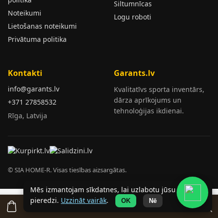
Siltumnīcas
Noteikumi
Logu roboti
Lietošanas noteikumi
Privātuma politika
Kontakti
Garants.lv
info@garants.lv
Kvalitatīvs sporta inventārs,
dārza aprīkojums un
+371 27858532
tehnoloģijas ikdienai.
Rīga, Latvija
© SIA HOME-R. Visas tiesības aizsargātas.
Mēs izmantojam sīkdatnes, lai uzlabotu jūsu
pieredzi.
Uzzināt vairāk
.
OK
Nē