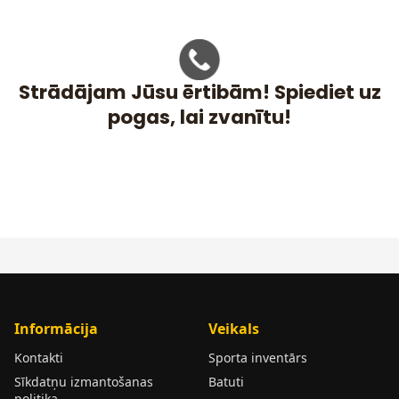
Strādājam Jūsu ērtibām! Spiediet uz
pogas, lai zvanītu!
Informācija
Veikals
Kontakti
Sporta inventārs
Sīkdatņu izmantošanas
Batuti
politika