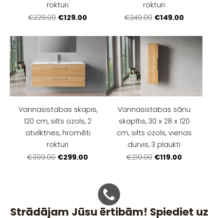
rokturi
rokturi
€129.00
€149.00
€229.00
€249.00
Vannasistabas skapis,
Vannasistabas sānu
120 cm, silts ozols, 2
skapītis, 30 x 28 x 120
atvilktnes, hromēti
cm, silts ozols, vienas
rokturi
durvis, 3 plaukti
€299.00
€119.00
€399.00
€219.00
Strādājam Jūsu ērtibām! Spiediet uz