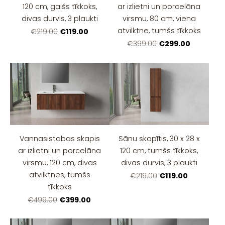
120 cm, gaišs tīkkoks,
ar izlietni un porcelāna
divas durvis, 3 plaukti
virsmu, 80 cm, viena
atvilktne, tumšs tīkkoks
€119.00
€219.00
€299.00
€399.00
Vannasistabas skapis
Sānu skapītis, 30 x 28 x
ar izlietni un porcelāna
120 cm, tumšs tīkkoks,
virsmu, 120 cm, divas
divas durvis, 3 plaukti
atvilktnes, tumšs
€119.00
€219.00
tīkkoks
€399.00
€499.00