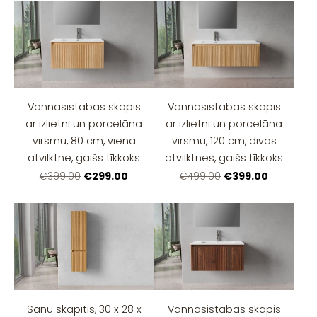
Vannasistabas skapis
Vannasistabas skapis
ar izlietni un porcelāna
ar izlietni un porcelāna
virsmu, 80 cm, viena
virsmu, 120 cm, divas
atvilktne, gaišs tīkkoks
atvilktnes, gaišs tīkkoks
€299.00
€399.00
€399.00
€499.00
Sānu skapītis, 30 x 28 x
Vannasistabas skapis