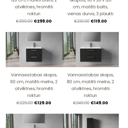
atvilktnes, hromēti
cm, matēti balts,
rokturi
vienas durvis, 3 plaukti
€299.00
€119.00
€399.00
€219.00
Vannasistabas skapis,
Vannasistabas skapis,
60 cm, matēti melns, 2
80 cm, matēti melns, 2
atvilktnes, hromēti
atvilktnes, hromēti
rokturi
rokturi
€129.00
€149.00
€229.00
€249.00