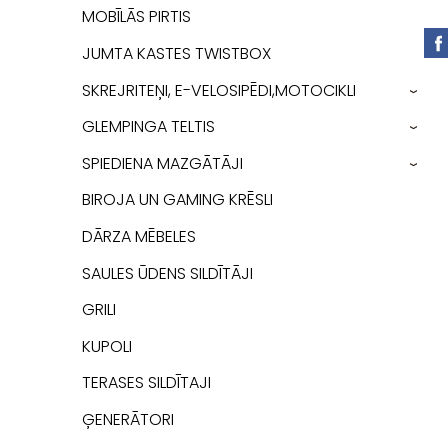
MOBĪLĀS PIRTIS
JUMTA KASTES TWISTBOX
SKREJRITEŅI, E-VELOSIPĒDI,MOTOCIKLI
›
GLEMPINGA TELTIS
›
SPIEDIENA MAZGĀTĀJI
›
BIROJA UN GAMING KRĒSLI
DĀRZA MĒBELES
SAULES ŪDENS SILDĪTĀJI
GRILI
KUPOLI
TERASES SILDĪTAJI
ĢENERĀTORI