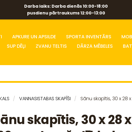
Darba laiks: Darba dienās 10:00-18:00
pusdienu pārtraukums 12:00-13:00
I
APKURE UN APSILDE
SPORTA INVENTĀRS
MOBĪ
SUP DĒĻI
ZVANU TELTIS
DĀRZA MĒBELES
BAT
IKALS
VANNASISTABAS SKAPĪŠI
Sānu skapītis, 30 x 28 x
ānu skapītis, 30 x 28 x