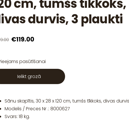
20 cm, tumšs tīkkoks,
ivas durvis, 3 plaukti
€119.00
9.00
Pieejams pasūtīšanai
Ielikt grozā
Sānu skapītis, 30 x 28 x 120 cm, tumšs tīkkoks, divas durvis
Modelis / Preces Nr .: 8000627
Svars: 18 kg.