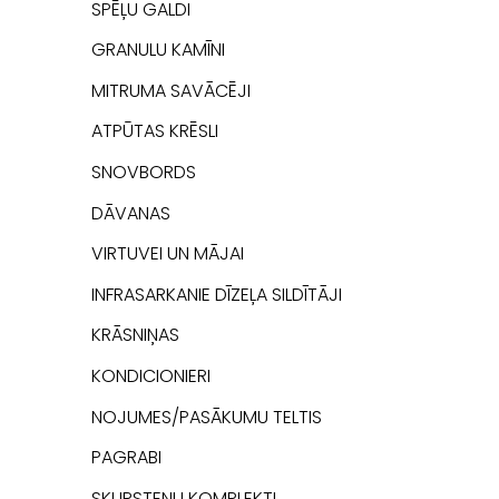
SPĒĻU GALDI
GRANULU KAMĪNI
MITRUMA SAVĀCĒJI
ATPŪTAS KRĒSLI
SNOVBORDS
DĀVANAS
VIRTUVEI UN MĀJAI
INFRASARKANIE DĪZEĻA SILDĪTĀJI
KRĀSNIŅAS
KONDICIONIERI
NOJUMES/PASĀKUMU TELTIS
PAGRABI
SKURSTEŅU KOMPLEKTI