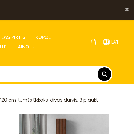
×
LĀS PIRTIS
KUPOLI
LAT
UTI
AINOLU
 120 cm, tumšs tīkkoks, divas durvis, 3 plaukti