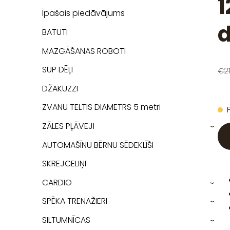
1
Īpašais piedāvājums
d
BATUTI
MAZGĀŠANAS ROBOTI
SUP DĒĻI
€21
DŽAKUZZI
ZVANU TELTIS DIAMETRS 5 metri
ZĀLES PĻĀVEJI
›
AUTOMAŠĪNU BĒRNU SĒDEKLĪŠI
SKREJCELIŅI
CARDIO
›
SPĒKA TRENAŽIERI
›
SILTUMNĪCAS
›