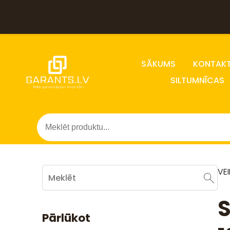
SĀKUMS
KONTAKT
SILTUMNĪCAS
VE
S
Pārlūkot