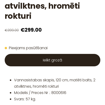
atvilktnes, hromēti
rokturi
€299.00
€399.00
Pieejams pasūtīšanai
Ielikt grozā
Vannasistabas skapis, 120 cm, matēti balts, 2
atvilktnes, hromēti rokturi
Modelis / Preces Nr .: 8000616
Svars: 57 kg.