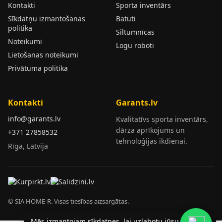
Kontakti
Sporta inventārs
Sīkdatņu izmantošanas
Batuti
politika
Siltumnīcas
Noteikumi
Logu roboti
Lietošanas noteikumi
Privātuma politika
Kontakti
Garants.lv
info@garants.lv
Kvalitatīvs sporta inventārs,
dārza aprīkojums un
+371 27858532
tehnoloģijas ikdienai.
Rīga, Latvija
© SIA HOME-R. Visas tiesības aizsargātas.
Mēs izmantojam sīkdatnes, lai uzlabotu jūsu