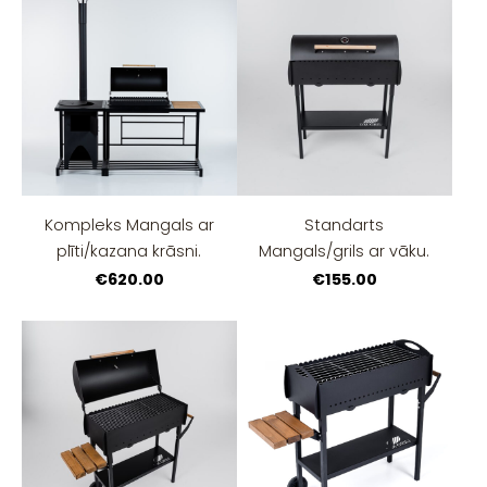
Kompleks Mangals ar
Standarts
plīti/kazana krāsni.
Mangals/grils ar vāku.
€620.00
€155.00