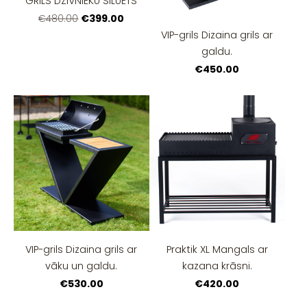
GRILS DZĪVNIEKU SILUETS
€399.00
€480.00
VIP-grils Dizaina grils ar
galdu.
€450.00
VIP-grils Dizaina grils ar
Praktik XL Mangals ar
vāku un galdu.
kazana krāsni.
€530.00
€420.00