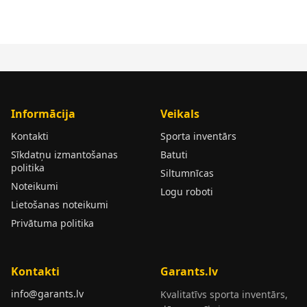
Informācija
Veikals
Kontakti
Sporta inventārs
Sīkdatņu izmantošanas
Batuti
politika
Siltumnīcas
Noteikumi
Logu roboti
Lietošanas noteikumi
Privātuma politika
Kontakti
Garants.lv
info@garants.lv
Kvalitatīvs sporta inventārs,