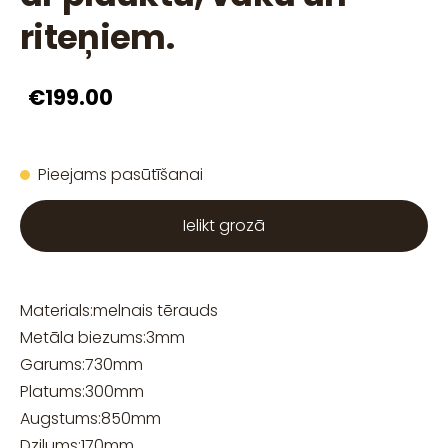
riteņiem.
€199.00
Pieejams pasūtīšanai
Ielikt grozā
Materials:
melnais tērauds
Metāla biezums:
3
mm
Garums:
730
mm
Platums:
300
mm
Augstums:
850
mm
Dziļums:
170
mm