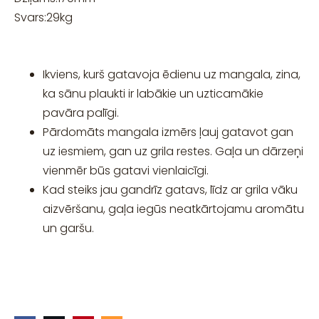
Svars:
29
kg
Ikviens, kurš gatavoja ēdienu uz mangala, zina,
ka sānu plaukti ir labākie un uzticamākie
pavāra palīgi.
Pārdomāts mangala izmērs ļauj gatavot gan
uz iesmiem, gan uz grila restes. Gaļa un dārzeņi
vienmēr būs gatavi vienlaicīgi.
Kad steiks jau gandrīz gatavs, līdz ar grila vāku
aizvēršanu, gaļa iegūs neatkārtojamu aromātu
un garšu.