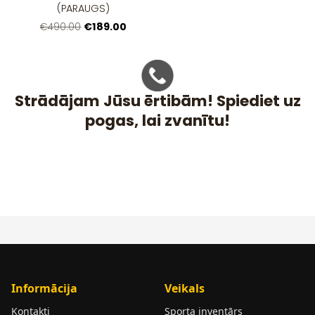
(PARAUGS)
€189.00
€490.00
Strādājam Jūsu ērtibām! Spiediet uz
pogas, lai zvanītu!
Informācija
Veikals
Kontakti
Sporta inventārs