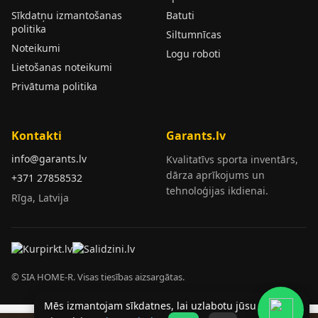
Sīkdatņu izmantošanas
Batuti
politika
Siltumnīcas
Noteikumi
Logu roboti
Lietošanas noteikumi
Privātuma politika
Kontakti
Garants.lv
info@garants.lv
Kvalitatīvs sporta inventārs,
dārza aprīkojums un
+371 27858532
tehnoloģijas ikdienai.
Rīga, Latvija
© SIA HOME-R. Visas tiesības aizsargātas.
Mēs izmantojam sīkdatnes, lai uzlabotu jūsu