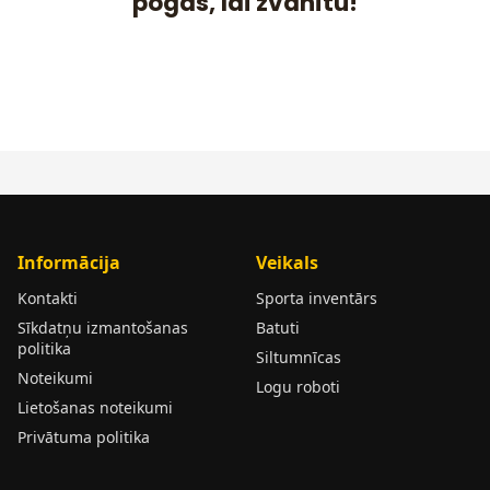
pogas, lai zvanītu!
Informācija
Veikals
Kontakti
Sporta inventārs
Sīkdatņu izmantošanas
Batuti
politika
Siltumnīcas
Noteikumi
Logu roboti
Lietošanas noteikumi
Privātuma politika