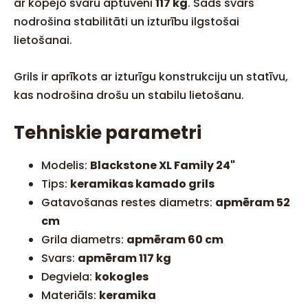
ar kopējo svaru aptuveni
117 kg
. Šāds svars
nodrošina stabilitāti un izturību ilgstošai
lietošanai.
Grils ir aprīkots ar izturīgu konstrukciju un statīvu,
kas nodrošina drošu un stabilu lietošanu.
Tehniskie parametri
Modelis:
Blackstone XL Family 24"
Tips:
keramikas kamado grils
Gatavošanas restes diametrs:
apmēram 52
cm
Grila diametrs:
apmēram 60 cm
Svars:
apmēram 117 kg
Degviela:
kokogles
Materiāls:
keramika