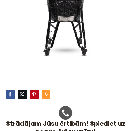
Strādājam Jūsu ērtibām! Spiediet uz