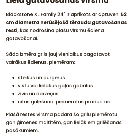
Liela gatavošanas virsma
Blackstone XL Family 24" ir aprīkots ar aptuveni
52
cm diametra nerūsējošā tērauda gatavošanas
resti
, kas nodrošina plašu virsmu ēdiena
gatavošanai.
Šāda izmēra grils ļauj vienlaikus pagatavot
vairākus ēdienus, piemēram:
steikus un burgerus
vistu vai lielākus gaļas gabalus
zivis un dārzeņus
citus grilēšanai piemērotus produktus
Plašā restes virsma padara šo grilu piemērotu
gan ģimenes maltītēm, gan lielākiem grilēšanas
pasākumiem.