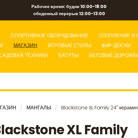
Рабочее время: будни 10:00-18:00
обеденный перерыв 12:00-13:00
Ы
СПОРТИВНОЕ ОБОРУДОВАНИЕ
ОТОПЛЕНИЕ И 
И
МАГАЗИН
ИГРОВЫЕ СТОЛЫ
SUP-ДОСКИ
САДОВАЯ ТЕХНИКА
БАТУТЫ
БЕГОВЫЕ ДОРОЖК
ГАЗИН
МАНГАЛЫ
Blackstone XL Family 24" керами
lackstone XL Family