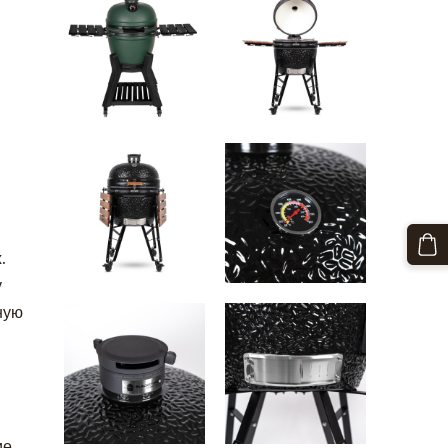
.
у
ную
ие