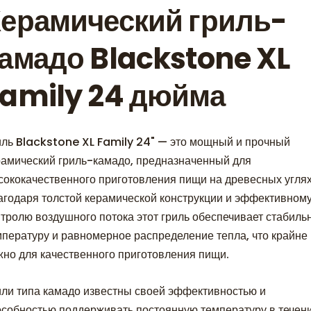
ерамический гриль-
амадо Blackstone XL
amily 24 дюйма
иль Blackstone XL Family 24" — это мощный и прочный
рамический гриль-камадо, предназначенный для
сококачественного приготовления пищи на древесных углях
агодаря толстой керамической конструкции и эффективном
нтролю воздушного потока этот гриль обеспечивает стабиль
мпературу и равномерное распределение тепла, что крайне
жно для качественного приготовления пищи.
или типа камадо известны своей эффективностью и
особностью поддерживать постоянную температуру в течен