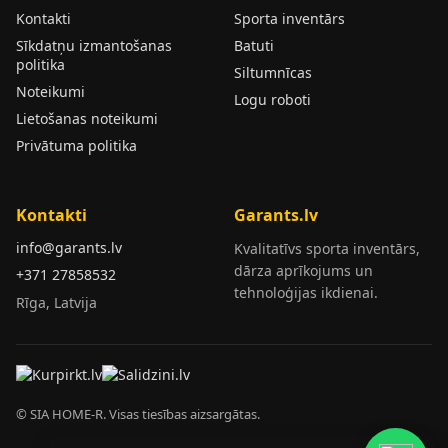
Kontakti
Sporta inventārs
Sīkdatņu izmantošanas
Batuti
politika
Siltumnīcas
Noteikumi
Logu roboti
Lietošanas noteikumi
Privātuma politika
Kontakti
Garants.lv
info@garants.lv
Kvalitatīvs sporta inventārs,
dārza aprīkojums un
+371 27858532
tehnoloģijas ikdienai.
Rīga, Latvija
© SIA HOME-R. Visas tiesības aizsargātas.