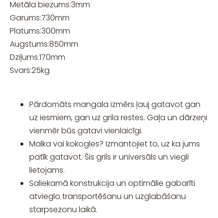
Metāla biezums:
3
mm
Garums:
730
mm
Platums:
300
mm
Augstums:
850
mm
Dziļums:
170
mm
Svars:
25
kg
Pārdomāts mangala izmērs ļauj gatavot gan
uz iesmiem, gan uz grila restes. Gaļa un dārzeņi
vienmēr būs gatavi vienlaicīgi.
Malka vai kokogles? Izmantojiet to, uz ka jums
patīk gatavot. Šis grils ir universāls un viegli
lietojams.
Saliekamā konstrukcija un optimālie gabarīti
atvieglo transportēšanu un uzglabāšanu
starpsezonu laikā.