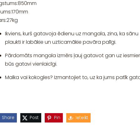
gstums:
850
mm
ļums:
170
mm
rs:
27
kg
Ikviens, kurš gatavoja ēdienu uz mangala, zina, ka sānu
plaukti ir labākie un uzticamākie pavāra palīgi.
Pārdomāts mangala izmērs ļauj gatavot gan uz iesmiem,
būs gatavi vienlaicīgi.
Malka vai kokogles? Izmantojiet to, uz ka jums patīk gatavot
Share
Post
Pin
Ieteikt