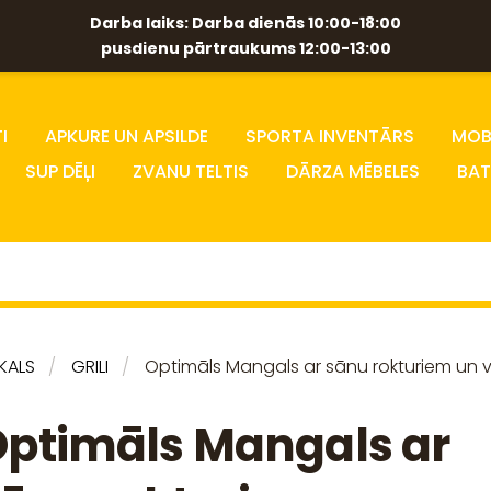
Darba laiks: Darba dienās 10:00-18:00
pusdienu pārtraukums 12:00-13:00
I
APKURE UN APSILDE
SPORTA INVENTĀRS
MOBĪ
SUP DĒĻI
ZVANU TELTIS
DĀRZA MĒBELES
BAT
IKALS
GRILI
Optimāls Mangals ar sānu rokturiem un 
ptimāls Mangals ar