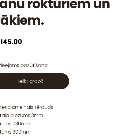
ānu rokturiem un
vākiem.
145.00
Pieejams pasūtīšanai
Ielikt grozā
erials:
melnais tērauds
tāla biezums:
3
mm
rums:
730
mm
atums:
300
mm