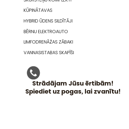
KŪPINĀTAVAS
HYBRID ŪDENS SILDĪTĀJI
BĒRNU ELEKTROAUTO
LIMFODRENĀŽAS ZĀBAKI
VANNASISTABAS SKAPĪŠI
Strādājam Jūsu ērtibām!
Spiediet uz pogas, lai zvanītu!