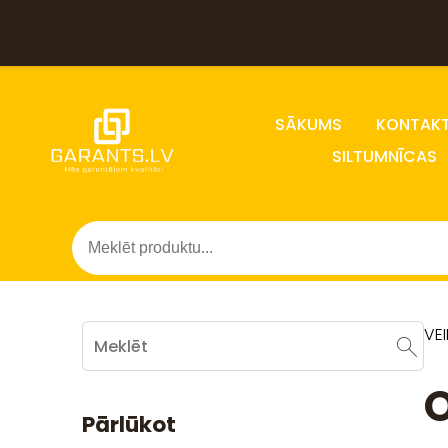
SĀKUMS
KONTAKT
SILTUMNĪCAS
VE
O
Pārlūkot