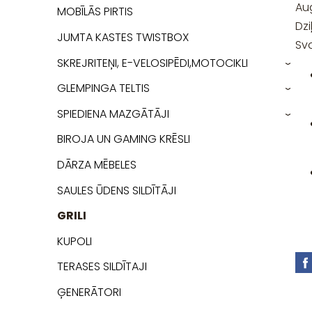
Au
MOBĪLĀS PIRTIS
Dzi
JUMTA KASTES TWISTBOX
Sva
SKREJRITEŅI, E-VELOSIPĒDI,MOTOCIKLI
›
GLEMPINGA TELTIS
›
SPIEDIENA MAZGĀTĀJI
›
BIROJA UN GAMING KRĒSLI
DĀRZA MĒBELES
SAULES ŪDENS SILDĪTĀJI
GRILI
KUPOLI
TERASES SILDĪTAJI
ĢENERĀTORI