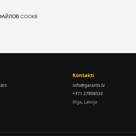
АЙЛОВ COOKIE
Kontakti
tārs
info@garants.lv
+371 27858532
Rīga, Latvija