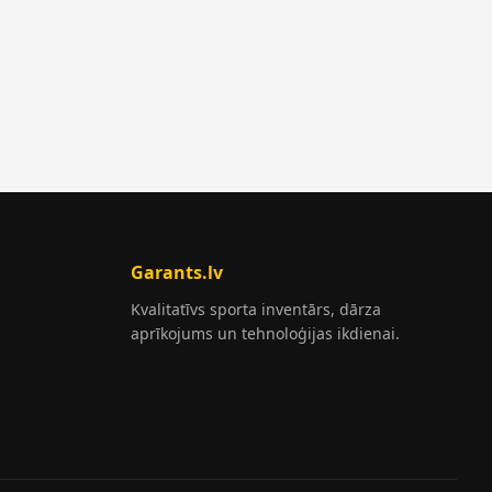
Garants.lv
Kvalitatīvs sporta inventārs, dārza
aprīkojums un tehnoloģijas ikdienai.