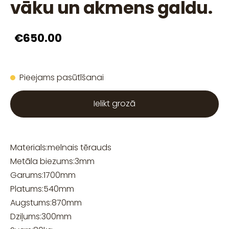
vāku un akmens galdu.
€650.00
Pieejams pasūtīšanai
Ielikt grozā
Materials:
melnais tērauds
Metāla biezums:
3
mm
Garums:
1700
mm
Platums:
540
mm
Augstums:
870
mm
Dziļums:
300
mm