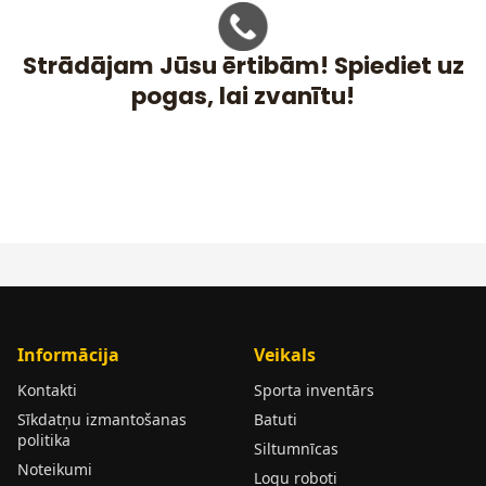
Strādājam Jūsu ērtibām! Spiediet uz
pogas, lai zvanītu!
Informācija
Veikals
Kontakti
Sporta inventārs
Sīkdatņu izmantošanas
Batuti
politika
Siltumnīcas
Noteikumi
Logu roboti