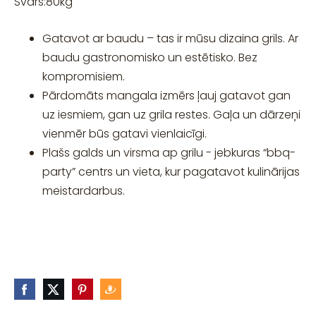
Svars:
80
kg
Gatavot ar baudu – tas ir mūsu dizaina grils. Ar
baudu gastronomisko un estētisko. Bez
kompromisiem.
Pārdomāts mangala izmērs ļauj gatavot gan
uz iesmiem, gan uz grila restes. Gaļa un dārzeņi
vienmēr būs gatavi vienlaicīgi.
Plašs galds un virsma ap grilu - jebkuras “bbq-
party” centrs un vieta, kur pagatavot kulinārijas
meistardarbus.