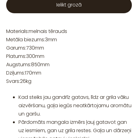
Ielikt grozā
Materials:
melnais tērauds
Metāla biezums:
3
mm
Garums:
730
mm
Platums:
300
mm
Augstums:
850
mm
Dziļums:
170
mm
Svars:
26
kg
Kad steiks jau gandrīz gatavs, līdz ar grila vāku
aizvēršanu, gaļa iegūs neatkārtojamu aromātu
un garšu.
Pārdomāts mangala izmērs ļauj gatavot gan
uz iesmiem, gan uz grila restes. Gaļa un dārzeņi