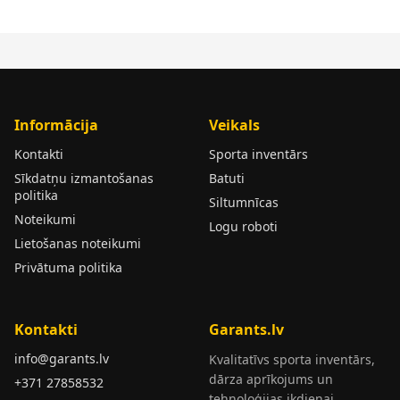
Informācija
Veikals
Kontakti
Sporta inventārs
Sīkdatņu izmantošanas
Batuti
politika
Siltumnīcas
Noteikumi
Logu roboti
Lietošanas noteikumi
Privātuma politika
Kontakti
Garants.lv
info@garants.lv
Kvalitatīvs sporta inventārs,
dārza aprīkojums un
+371 27858532
tehnoloģijas ikdienai.