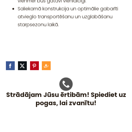
vienmēr būs gatavi vienlaicīgi.
Saliekamā konstrukcija un optimālie gabarīti
atvieglo transportēšanu un uzglabāšanu
starpsezonu laikā.
Strādājam Jūsu ērtibām! Spiediet uz
pogas, lai zvanītu!