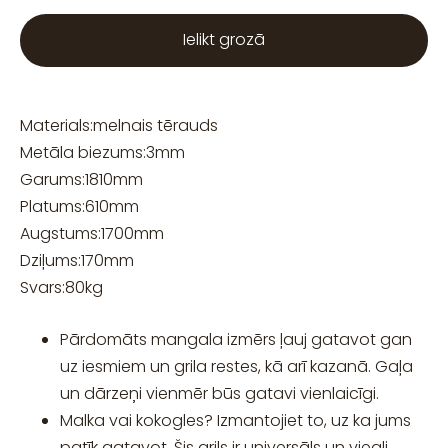
Ielikt grozā
Materials:
melnais tērauds
Metāla biezums:
3
mm
Garums:
1810
mm
Platums:
610
mm
Augstums:
1700
mm
Dziļums:
170
mm
Svars:
80
kg
Pārdomāts mangala izmērs ļauj gatavot gan
uz iesmiem un grila restes, kā arī kazanā. Gaļa
un dārzeņi vienmēr būs gatavi vienlaicīgi.
Malka vai kokogles? Izmantojiet to, uz ka jums
patīk gatavot. Šis grils ir universāls un viegli