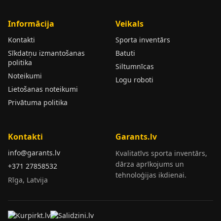
Informācija
Veikals
Kontakti
Sporta inventārs
Sīkdatņu izmantošanas
Batuti
politika
Siltumnīcas
Noteikumi
Logu roboti
Lietošanas noteikumi
Privātuma politika
Kontakti
Garants.lv
info@garants.lv
Kvalitatīvs sporta inventārs,
dārza aprīkojums un
+371 27858532
tehnoloģijas ikdienai.
Rīga, Latvija