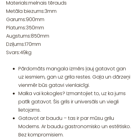
Materials:
melnais tērauds
Metāla biezums:
3
mm
Garums:
900
mm
Platums:
350
mm
Augstums:
850
mm
Dziļums:
170
mm
Svars:
49
kg
Pārdomāts mangala izmērs ļauj gatavot gan
uz iesmiem, gan uz grila restes. Gaļa un dārzeņi
vienmēr būs gatavi vienlaicīgi.
Malka vai kokogles? Izmantojiet to, uz ka jums
patīk gatavot. Šis grils ir universāls un viegli
lietojams.
Gatavot ar baudu – tas ir par mūsu grilu
Moderns. Ar baudu gastronomisko un estētisko.
Bez kompromisiem.