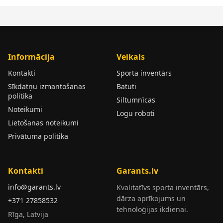
Informācija
Veikals
Kontakti
Sporta inventārs
Sīkdatņu izmantošanas
Batuti
politika
Siltumnīcas
Noteikumi
Logu roboti
Lietošanas noteikumi
Privātuma politika
Kontakti
Garants.lv
info@garants.lv
Kvalitatīvs sporta inventārs,
dārza aprīkojums un
+371 27858532
tehnoloģijas ikdienai.
Rīga, Latvija