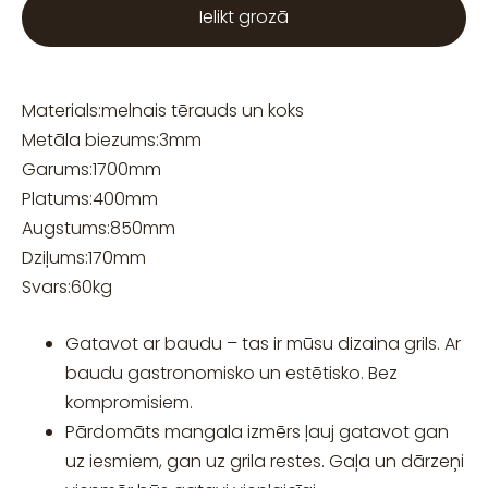
Ielikt grozā
Materials:
melnais tērauds un koks
Metāla biezums:
3
mm
Garums:
1700
mm
Platums:
400
mm
Augstums:
850
mm
Dziļums:
170
mm
Svars:
60
kg
Gatavot ar baudu – tas ir mūsu dizaina grils. Ar
baudu gastronomisko un estētisko. Bez
kompromisiem.
Pārdomāts mangala izmērs ļauj gatavot gan
uz iesmiem, gan uz grila restes. Gaļa un dārzeņi