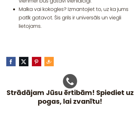
vienmēr būs gatavi vienlaicīgi.
Malka vai kokogles? Izmantojiet to, uz ka jums
patīk gatavot. Šis grils ir universāls un viegli
lietojams.
Strādājam Jūsu ērtibām! Spiediet uz
pogas, lai zvanītu!