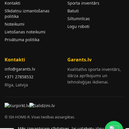
Kontakti
Sporta inventārs
Sīkdatņu izmantošanas
Batuti
politika
Siltumnīcas
Noteikumi
Logu roboti
Lietošanas noteikumi
Privātuma politika
Kontakti
Garants.lv
info@garants.lv
Kvalitatīvs sporta inventārs,
dārza aprīkojums un
+371 27858532
tehnoloģijas ikdienai.
Rīga, Latvija
© SIA HOME-R. Visas tiesības aizsargātas.
Mēs izmantojam sīkdatnes, lai uzlabotu jūsu