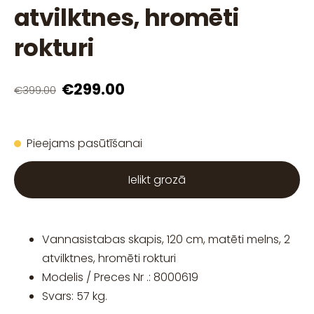
atvilktnes, hromēti
rokturi
€299.00
€399.00
Pieejams pasūtīšanai
Ielikt grozā
Vannasistabas skapis, 120 cm, matēti melns, 2
atvilktnes, hromēti rokturi
Modelis / Preces Nr .: 8000619
Svars: 57 kg.