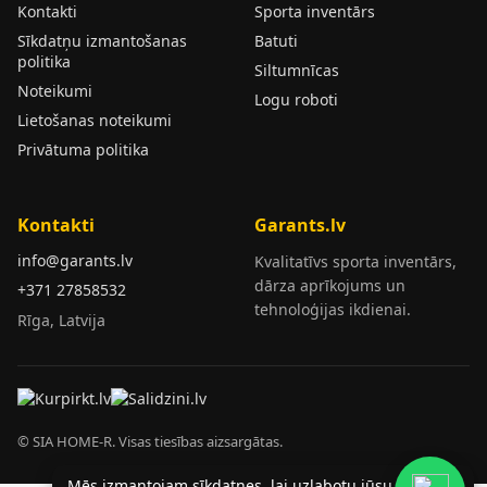
Kontakti
Sporta inventārs
Sīkdatņu izmantošanas
Batuti
politika
Siltumnīcas
Noteikumi
Logu roboti
Lietošanas noteikumi
Privātuma politika
Kontakti
Garants.lv
info@garants.lv
Kvalitatīvs sporta inventārs,
dārza aprīkojums un
+371 27858532
tehnoloģijas ikdienai.
Rīga, Latvija
© SIA HOME-R. Visas tiesības aizsargātas.
Mēs izmantojam sīkdatnes, lai uzlabotu jūsu