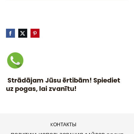
Strādājam Jūsu ērtibām! Spiediet
uz pogas, lai zvanītu!
KОНТАКТЫ