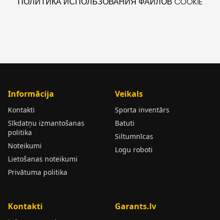
ПОЛИТИКА ИСПОЛЬЗОВАНИЯ ФАЙЛОВ COOKIE
Informācija
Veikals
Kontakti
Sporta inventārs
Sīkdatņu izmantošanas
Batuti
politika
Siltumnīcas
Noteikumi
Logu roboti
Lietošanas noteikumi
Privātuma politika
Kontakti
Garants.lv