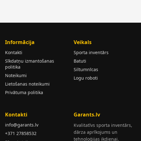
Informācija
Veikals
Kontakti
Sporta inventārs
Sīkdatņu izmantošanas
Batuti
politika
Siltumnīcas
Noteikumi
Logu roboti
Lietošanas noteikumi
Privātuma politika
Kontakti
Garants.lv
info@garants.lv
Kvalitatīvs sporta inventārs,
dārza aprīkojums un
+371 27858532
tehnoloģijas ikdienai.