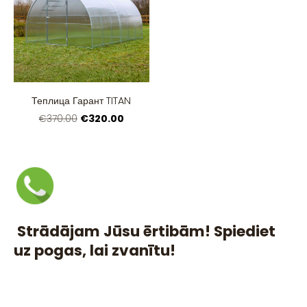
Теплица Гарант TITAN
€320.00
€370.00
Strādājam Jūsu ērtibām! Spiediet
uz pogas, lai zvanītu!