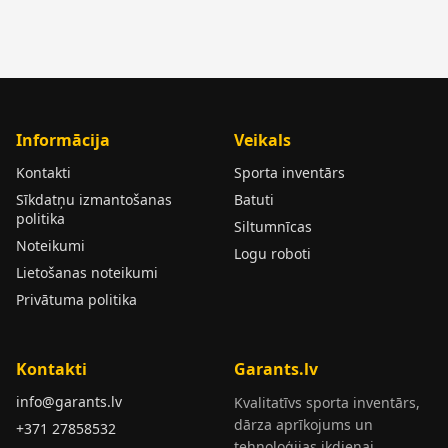
Informācija
Veikals
Kontakti
Sporta inventārs
Sīkdatņu izmantošanas
Batuti
politika
Siltumnīcas
Noteikumi
Logu roboti
Lietošanas noteikumi
Privātuma politika
Kontakti
Garants.lv
info@garants.lv
Kvalitatīvs sporta inventārs,
dārza aprīkojums un
+371 27858532
tehnoloģijas ikdienai.