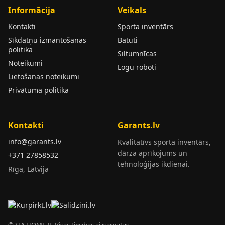
Informācija
Veikals
Kontakti
Sporta inventārs
Sīkdatņu izmantošanas
Batuti
politika
Siltumnīcas
Noteikumi
Logu roboti
Lietošanas noteikumi
Privātuma politika
Kontakti
Garants.lv
info@garants.lv
Kvalitatīvs sporta inventārs,
dārza aprīkojums un
+371 27858532
tehnoloģijas ikdienai.
Rīga, Latvija