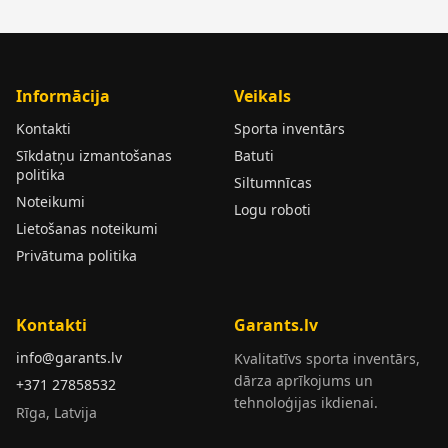
Informācija
Veikals
Kontakti
Sporta inventārs
Sīkdatņu izmantošanas
Batuti
politika
Siltumnīcas
Noteikumi
Logu roboti
Lietošanas noteikumi
Privātuma politika
Kontakti
Garants.lv
info@garants.lv
Kvalitatīvs sporta inventārs,
dārza aprīkojums un
+371 27858532
tehnoloģijas ikdienai.
Rīga, Latvija