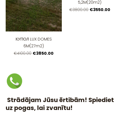
5,2M(20m2)
€3550.00
€3800.00
КУПОЛ LUX DOMES
6M(27m2)
€3850.00
€4100.00
Strādājam Jūsu ērtibām! Spiediet
uz pogas, lai zvanītu!